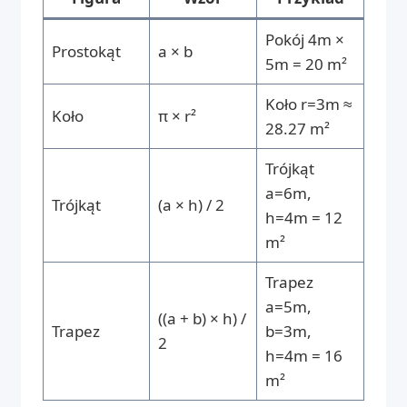
Pokój 4m ×
Prostokąt
a × b
5m = 20 m²
Koło r=3m ≈
Koło
π × r²
28.27 m²
Trójkąt
a=6m,
Trójkąt
(a × h) / 2
h=4m = 12
m²
Trapez
a=5m,
((a + b) × h) /
Trapez
b=3m,
2
h=4m = 16
m²