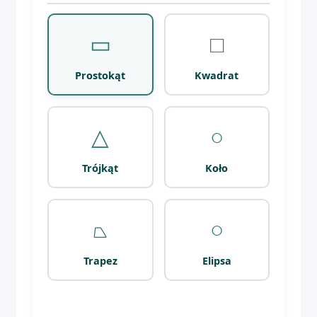
▭
□
Prostokąt
Kwadrat
△
○
Trójkąt
Koło
⏢
○
Trapez
Elipsa