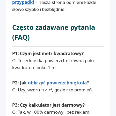
przypadki
– nasza strona odmieni każde
słowo szybko i bezbłędnie!
Często zadawane pytania
(FAQ)
P1: Czym jest metr kwadratowy?
O: To jednostka powierzchni równa polu
kwadratu o boku 1 m.
P2: Jak
obliczyć powierzchnię koła
?
O: Użyj wzoru π × r², gdzie r to promień.
P3: Czy kalkulator jest darmowy?
O: Tak, w 100% darmowy i bez reklam.