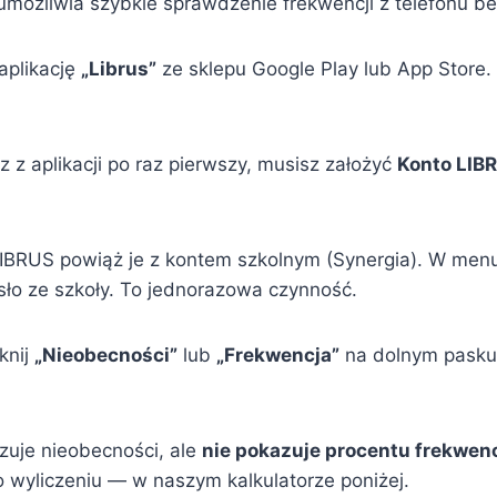
 umożliwia szybkie sprawdzenie frekwencji z telefonu b
 aplikację
„Librus”
ze sklepu Google Play lub App Store. 
z z aplikacji po raz pierwszy, musisz założyć
Konto LIB
LIBRUS powiąż je z kontem szkolnym (Synergia). W me
asło ze szkoły. To jednorazowa czynność.
iknij
„Nieobecności”
lub
„Frekwencja”
na dolnym pasku 
azuje nieobecności, ale
nie pokazuje procentu frekwenc
po wyliczeniu — w naszym kalkulatorze poniżej.