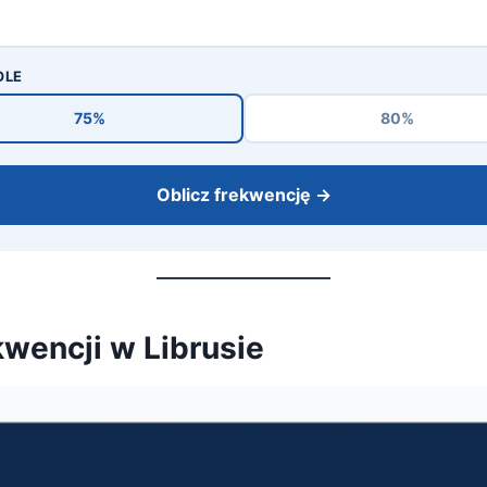
OLE
75%
80%
Oblicz frekwencję →
wencji w Librusie